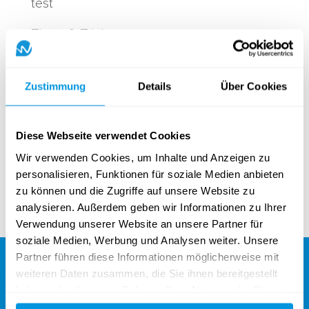
test
Tipps & Tricks
Tipps & Tricks
Zustimmung
Details
Über Cookies
Tourismus
uncategorized
Diese Webseite verwendet Cookies
User Hub
Wir verwenden Cookies, um Inhalte und Anzeigen zu
personalisieren, Funktionen für soziale Medien anbieten
Verbände
zu können und die Zugriffe auf unsere Website zu
analysieren. Außerdem geben wir Informationen zu Ihrer
Verwendung unserer Website an unsere Partner für
soziale Medien, Werbung und Analysen weiter. Unsere
Partner führen diese Informationen möglicherweise mit
weiteren Daten zusammen, die Sie ihnen bereitgestellt
haben oder die sie im Rahmen Ihrer Nutzung der Dienste
gesammelt haben.