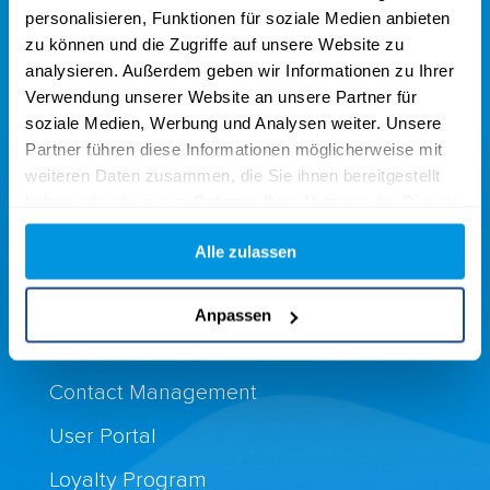
Location
personalisieren, Funktionen für soziale Medien anbieten
zu können und die Zugriffe auf unsere Website zu
yawave AG
analysieren. Außerdem geben wir Informationen zu Ihrer
Verwendung unserer Website an unsere Partner für
Hirschmattstrasse 15
soziale Medien, Werbung und Analysen weiter. Unsere
6003 Lucerne
Partner führen diese Informationen möglicherweise mit
Switzerland
weiteren Daten zusammen, die Sie ihnen bereitgestellt
haben oder die sie im Rahmen Ihrer Nutzung der Dienste
+41 41 340 35 35
gesammelt haben.
Alle zulassen
contact@yawave.com
Anpassen
Product
Contact Management
User Portal
Loyalty Program