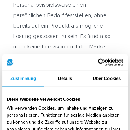
Persona beispielsweise einen
persönlichen Bedarf feststellen, ohne
bereits auf ein Produkt als mögliche
Lösung gestossen zu sein. Es fand also
noch keine Interaktion mit der Marke
statt.
In diesem Schritt bietet es sich auch
gleich an, zu überlegen, ob allenfalls
Zustimmung
Details
Über Cookies
noch wichtige Touchpoints fehlen oder
ob es überflüssige gibt, die eliminiert
Diese Webseite verwendet Cookies
Wir verwenden Cookies, um Inhalte und Anzeigen zu
werden können.
personalisieren, Funktionen für soziale Medien anbieten
zu können und die Zugriffe auf unsere Website zu
analysieren. Außerdem geben wir Informationen zu Ihrer