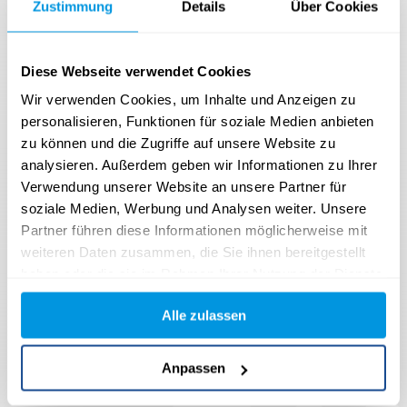
Neuer Inhaber
Zustimmung
Details
Über Cookies
Datenstandort
Diese Webseite verwendet Cookies
Wir verwenden Cookies, um Inhalte und Anzeigen zu
personalisieren, Funktionen für soziale Medien anbieten
zu können und die Zugriffe auf unsere Website zu
analysieren. Außerdem geben wir Informationen zu Ihrer
Verwendung unserer Website an unsere Partner für
soziale Medien, Werbung und Analysen weiter. Unsere
Partner führen diese Informationen möglicherweise mit
Weitere Informationen
weiteren Daten zusammen, die Sie ihnen bereitgestellt
haben oder die sie im Rahmen Ihrer Nutzung der Dienste
Vereinbarung zur Datenverarbeitung →
gesammelt haben.
Alle zulassen
Anpassen