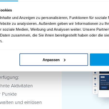
Cookies
nhalte und Anzeigen zu personalisieren, Funktionen für soziale
Website zu analysieren. Außerdem geben wir Informationen zu I
r soziale Medien, Werbung und Analysen weiter. Unsere Partner
 Daten zusammen, die Sie ihnen bereitgestellt haben oder die s
r deine
n.
Anpassen
rhalb eines
erfügung:
hnte Aktivitäten
r Punkte
rwalten und einlösen