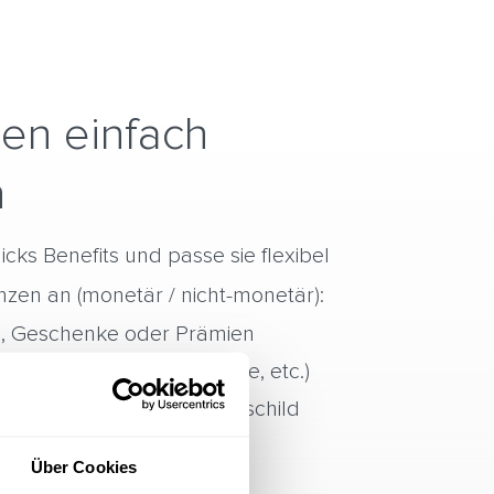
en einfach
n
icks Benefits und passe sie flexibel
zen an (monetär / nicht-monetär):
e, Geschenke oder Prämien
g (VIP-Events, User-Rechte, etc.)
t, Limiten und Punkte-Preisschild
Über Cookies