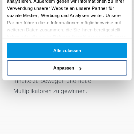
analysieren. Außerdem geben wir Informationen zu Ihrer
Templates, Personalisierung und
Verwendung unserer Website an unsere Partner für
soziale Medien, Werbung und Analysen weiter. Unsere
Automatisierung erstellt.
Partner führen diese Informationen möglicherweise mit
weiteren Daten zusammen, die Sie ihnen bereitgestellt
Share Tool
haben oder die sie im Rahmen Ihrer Nutzung der Dienste
gesammelt haben.
Das KSB nutzt das yawave Share Tool,
Alle zulassen
um sein Netzwerk aus Mitarbeitern,
Anpassen
Partnern und Patienten zum Teilen der
Inhalte zu bewegen und neue
Multiplikatoren zu gewinnen.