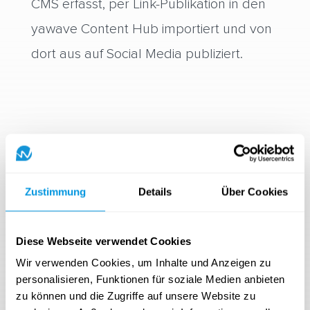
CMS erfasst, per Link-Publikation in den
yawave Content Hub importiert und von
dort aus auf Social Media publiziert.
Zustimmung
Details
Über Cookies
Diese Webseite verwendet Cookies
Email-Marketing
Wir verwenden Cookies, um Inhalte und Anzeigen zu
Newsletter werden mit dem intuitiven
personalisieren, Funktionen für soziale Medien anbieten
zu können und die Zugriffe auf unsere Website zu
Drag & Drop Editor von yawave inklusive