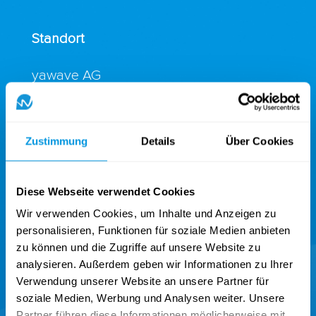
Standort
yawave AG
Habsburgerstrasse 20
6003 Luzern
Zustimmung
Details
Über Cookies
Switzerland
+41 41 340 35 35
Diese Webseite verwendet Cookies
contact@yawave.com
Wir verwenden Cookies, um Inhalte und Anzeigen zu
personalisieren, Funktionen für soziale Medien anbieten
Lösung
zu können und die Zugriffe auf unsere Website zu
analysieren. Außerdem geben wir Informationen zu Ihrer
Verwendung unserer Website an unsere Partner für
Sport
soziale Medien, Werbung und Analysen weiter. Unsere
Verbände
Partner führen diese Informationen möglicherweise mit