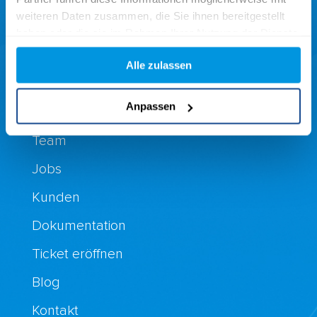
weiteren Daten zusammen, die Sie ihnen bereitgestellt
Tourismus
haben oder die sie im Rahmen Ihrer Nutzung der Dienste
gesammelt haben.
Medien
Alle zulassen
Unternehmen
Anpassen
Team
Jobs
Kunden
Dokumentation
Ticket eröffnen
Blog
Kontakt