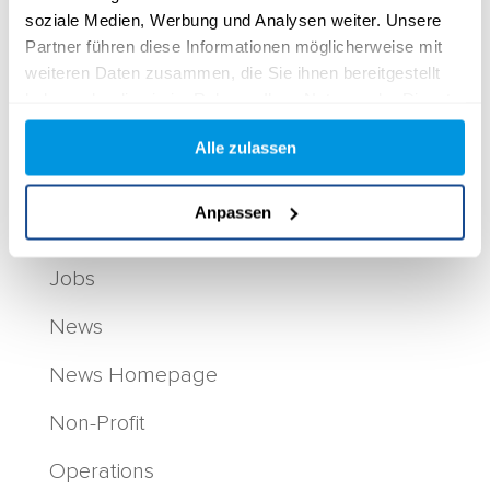
« Ältere Einträge
soziale Medien, Werbung und Analysen weiter. Unsere
Categories
Partner führen diese Informationen möglicherweise mit
weiteren Daten zusammen, die Sie ihnen bereitgestellt
Blog
haben oder die sie im Rahmen Ihrer Nutzung der Dienste
gesammelt haben.
Content Hub
Alle zulassen
Customer Journey
Anpassen
HR
Jobs
News
News Homepage
Non-Profit
Operations