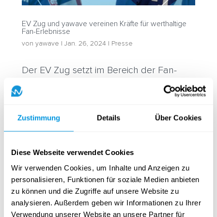
EV Zug und yawave vereinen Kräfte für werthaltige
Fan-Erlebnisse
von
yawave
|
Jan. 26, 2024
|
Presse
Der EV Zug setzt im Bereich der Fan-
Interaktion, User Daten und
kanalübergreifenden Club-
Zustimmung
Details
Über Cookies
Kommunikation künftig auf die Lösung
des Luzerner Softwareunternehmens
yawave. Die Zusammenarbeit soll dazu
Diese Webseite verwendet Cookies
Wir verwenden Cookies, um Inhalte und Anzeigen zu
beitragen, dass der Zuger Eishockeyclub
personalisieren, Funktionen für soziale Medien anbieten
dank operativ nutzbaren...
zu können und die Zugriffe auf unsere Website zu
analysieren. Außerdem geben wir Informationen zu Ihrer
Verwendung unserer Website an unsere Partner für