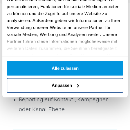
personalisieren, Funktionen für soziale Medien anbieten
zu können und die Zugriffe auf unsere Website zu
analysieren. Außerdem geben wir Informationen zu Ihrer
Verwendung unserer Website an unsere Partner für
Performance messbar
soziale Medien, Werbung und Analysen weiter. Unsere
Partner führen diese Informationen möglicherweise mit
verbessern
weiteren Daten zusammen, die Sie ihnen bereitgestellt
haben oder die sie im Rahmen Ihrer Nutzung der Dienste
Zeig, was Personalisierung bringt:
gesammelt haben.
Alle zulassen
A/B-Tests für Content & Empfehlungen
Conversion-Tracking nach Segment &
Anpassen
Score
Reporting auf Kontakt-, Kampagnen-
oder Kanal-Ebene