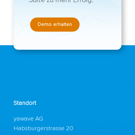
Demo erhalten
Standort
yawave AG
Habsburgerstrasse 20