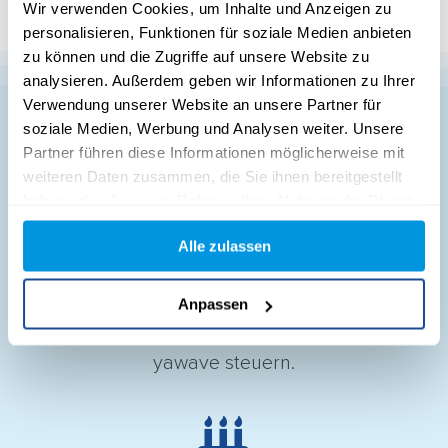
Wir verwenden Cookies, um Inhalte und Anzeigen zu
personalisieren, Funktionen für soziale Medien anbieten
zu können und die Zugriffe auf unsere Website zu
analysieren. Außerdem geben wir Informationen zu Ihrer
Verwendung unserer Website an unsere Partner für
soziale Medien, Werbung und Analysen weiter. Unsere
Partner führen diese Informationen möglicherweise mit
weiteren Daten zusammen, die Sie ihnen bereitgestellt
haben oder die sie im Rahmen Ihrer Nutzung der Dienste
Kann dein HRM-Tool
gesammelt haben.
diese Aufgaben
Alle zulassen
bewältigen?
Anpassen
Einfach und automatisiert direkt aus
yawave steuern.
